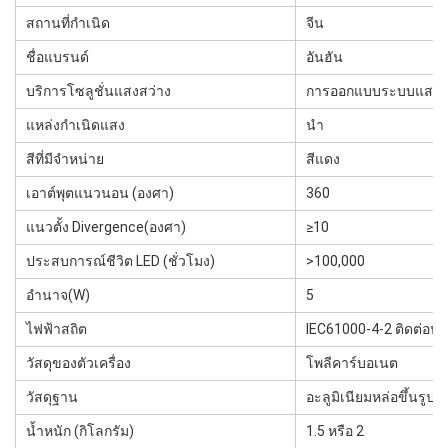
สถานที่กำเนิด
จีน
ชื่อแบรนด์
อันฮัน
บริการโซลูชั่นแสงสว่าง
การออกแบบระบบแสงสว
แหล่งกำเนิดแสง
นำ
สีที่มีจำหน่าย
สีแดง
เอาต์พุตแนวนอน (องศา)
360
แนวตั้ง Divergence(องศา)
≥10
ประสบการณ์ชีวิต LED (ชั่วโมง)
>100,000
อำนาจ(W)
5
ไฟฟ้าสถิต
IEC61000-4-2 ติดต่อปล
วัสดุของตัวเครื่อง
โพลีคาร์บอเนต
วัสดุฐาน
อะลูมิเนียมหล่อขึ้นรูป
น้ำหนัก (กิโลกรัม)
1.5 หรือ 2