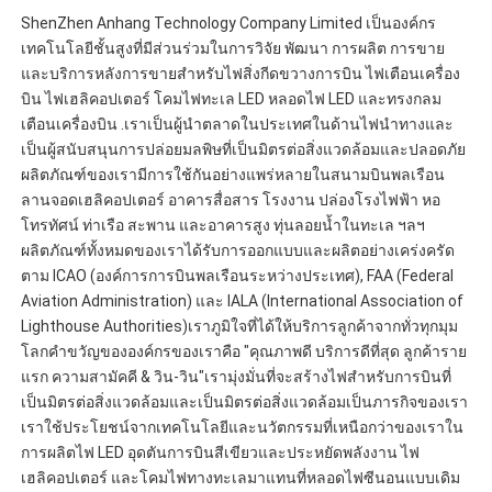
ShenZhen Anhang Technology Company Limited เป็นองค์กร
เทคโนโลยีชั้นสูงที่มีส่วนร่วมในการวิจัย พัฒนา การผลิต การขาย
และบริการหลังการขายสำหรับไฟสิ่งกีดขวางการบิน ไฟเตือนเครื่อง
บิน ไฟเฮลิคอปเตอร์ โคมไฟทะเล LED หลอดไฟ LED และทรงกลม
เตือนเครื่องบิน .เราเป็นผู้นำตลาดในประเทศในด้านไฟนำทางและ
เป็นผู้สนับสนุนการปล่อยมลพิษที่เป็นมิตรต่อสิ่งแวดล้อมและปลอดภัย
ผลิตภัณฑ์ของเรามีการใช้กันอย่างแพร่หลายในสนามบินพลเรือน 
ลานจอดเฮลิคอปเตอร์ อาคารสื่อสาร โรงงาน ปล่องโรงไฟฟ้า หอ
โทรทัศน์ ท่าเรือ สะพาน และอาคารสูง ทุ่นลอยน้ำในทะเล ฯลฯ 
ผลิตภัณฑ์ทั้งหมดของเราได้รับการออกแบบและผลิตอย่างเคร่งครัด
ตาม ICAO (องค์การการบินพลเรือนระหว่างประเทศ), FAA (Federal 
Aviation Administration) และ IALA (International Association of 
Lighthouse Authorities)เราภูมิใจที่ได้ให้บริการลูกค้าจากทั่วทุกมุม
โลกคำขวัญขององค์กรของเราคือ "คุณภาพดี บริการดีที่สุด ลูกค้าราย
แรก ความสามัคคี & วิน-วิน"เรามุ่งมั่นที่จะสร้างไฟสำหรับการบินที่
เป็นมิตรต่อสิ่งแวดล้อมและเป็นมิตรต่อสิ่งแวดล้อมเป็นภารกิจของเรา
เราใช้ประโยชน์จากเทคโนโลยีและนวัตกรรมที่เหนือกว่าของเราใน
การผลิตไฟ LED อุดตันการบินสีเขียวและประหยัดพลังงาน ไฟ
เฮลิคอปเตอร์ และโคมไฟทางทะเลมาแทนที่หลอดไฟซีนอนแบบเดิม