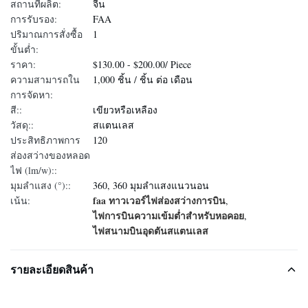
สถานที่ผลิต:
จีน
การรับรอง:
FAA
ปริมาณการสั่งซื้อ
1
ขั้นต่ำ:
ราคา:
$130.00 - $200.00/ Piece
ความสามารถใน
1,000 ชิ้น / ชิ้น ต่อ เดือน
การจัดหา:
สี::
เขียวหรือเหลือง
วัสดุ::
สแตนเลส
ประสิทธิภาพการ
120
ส่องสว่างของหลอด
ไฟ (lm/w)::
มุมลำแสง (°)::
360, 360 มุมลำแสงแนวนอน
faa ทาวเวอร์ไฟส่องสว่างการบิน
เน้น:
,
ไฟการบินความเข้มต่ำสำหรับหอคอย
,
ไฟสนามบินอุดตันสแตนเลส
รายละเอียดสินค้า