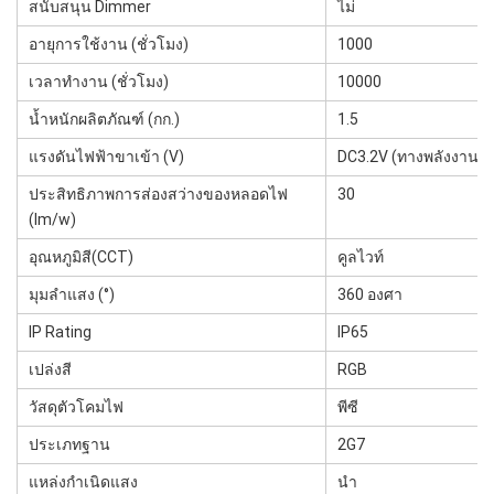
สนับสนุน Dimmer
ไม่
อายุการใช้งาน (ชั่วโมง)
1000
เวลาทำงาน (ชั่วโมง)
10000
น้ำหนักผลิตภัณฑ์ (กก.)
1.5
แรงดันไฟฟ้าขาเข้า (V)
DC3.2V (ทางพลังงานแส
ประสิทธิภาพการส่องสว่างของหลอดไฟ
30
(lm/w)
อุณหภูมิสี(CCT)
คูลไวท์
มุมลำแสง (°)
360 องศา
IP Rating
IP65
เปล่งสี
RGB
วัสดุตัวโคมไฟ
พีซี
ประเภทฐาน
2G7
แหล่งกำเนิดแสง
นำ