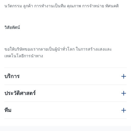
นวัตกรรม ลูกค้า การทํางานเป็นทีม คุณภาพ การจําหน่าย ทัศนคติ
วิสัยทัศน์
ขอให้บริษัทของเรากลายเป็นผู้นําทั่วโลก ในการสร้างแสงและ
เทคโนโลยีการนําทาง
บริการ
ลูกค้าที่รัก
ประวัติศาสตร์
2008
การพัฒนาผลิตภัณฑ์ที่นวัตกรรมจํานวนมาก
ขอบคุณที่เลือกสินค้าจาก SHENZHEN ANHANG TECHNOLOGY
ทีม
CO., LTD
2009
อานฮาง ได้รับการรับรอง ISO 9001 รายการ• รายการแสง