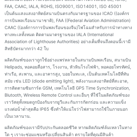
FAA, CAAC, IALA, ROHS, ISO9001, ISO14001, ISO 45001
เป็นต้นแสงแสงอาทิตย์สนามบินตรงกับมาตรฐานของ ICAO ((องค์กร
การบินพลเรือนนานาชาติ), FAA ((Federal Aviation Administration)
CAAC ((องค์การการบินพลเรือนของจีน)ไฟโฉมสําหรับการนําทางทาง
ทางทะเลทั้งหมด ติดตามมาตรฐานของ IALA (International
Association of Lighthouse Authorities) อย่างเต็มที่จนถึงตอนนี้เรามี
สิทธิบัตรมากกว่า 42 ใบ
ผลิตภัณฑ์ของเราถูกใช้อย่างแพร่หลายในสนามบินพลเรือน, สนามบิน
Helipads, หอคอยสื่อสาร, โรงงาน, หัวหินโรงไฟฟ้า, หอคอยโทรทัศน์,
ท่าเรือ, สะพาน, และอาคารสูง, บอยในทะเล, เป็นต้นเทคโนโลยีที่ทัน
สมัย เช่น LED (diode emitting light), พลังงานแสงอาทิตย์ที่สะอาด,
การติดตามซิมการ์ด GSM, เทคโนโลยี GPS Time Synchronization,
Blutooth, Wireless Remote Control และอื่นๆ ที่ใช้ในผลิตภัณฑ์ของ
เราวัสดุทั้งหมดถูกป้องกันจากยูวีและกันการกัดกร่อน และความแข็ง
แรงต่อน้ําต่ําสุดคือ IP65 ซึ่งทําให้แน่ใจว่าไฟสามารถใช้ในภายนอก
เป็นเวลานาน.
ผลิตภัณฑ์ของเรามีรับประกันตลอดชีวิต หากผลิตภัณฑ์ล้มเหลวในทาง
ใด ๆ เราจะซ่อมแซมหรือเปลี่ยนสินค้า ตราบใดที่คุณมีสินค้า