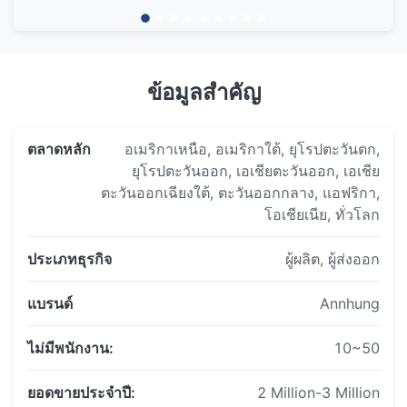
ระยะเวลาต่ออายุ:
2013
,
การร่วมมือกับแผ่นที่ผลิตในประเทศจีน ไฟ LED ความเข้มข้นสูง
1.ผลิตภัณฑ์ที่เกินระยะเวลาการรับประกัน จะได้รับการซ่อมฟรี 2
การบินอุปสรรคถูกพัฒนาอย่างสําเร็จ การวิจัยและการพัฒนาด้านการ
ข้อมูลสำคัญ
เดือน หลังจากคิดค่าบํารุงรักษา
ส่องแสงสนามบินถูกก่อตั้ง
2.ผลิตภัณฑ์ภายใต้ระยะเวลาการรับประกันจะได้รับช่วงเวลาที่เหลือ
ตลาดหลัก
อเมริกาเหนือ, อเมริกาใต้, ยุโรปตะวันตก,
ของการซ่อมฟรีหลังจากการบํารุงรักษา
2014
,
การร่วมมือกับ Ali baba สําหรับธุรกิจนานาชาติ แสงอุปสรรค
ยุโรปตะวันออก, เอเชียตะวันออก, เอเชีย
การบินความเข้มข้นต่ําที่มีข้อได้เปรียบมากกว่า เข้าสู่ตลาด แสง
ตะวันออกเฉียงใต้, ตะวันออกกลาง, แอฟริกา,
Anhang เข้าสู่สนามบินการวิจัยและพัฒนาด้านการสว่างสนามบินถูก
โอเชียเนีย, ทั่วโลก
สัญญาณการบริการหลังการขายของไฟรบกั้นการบิน:
ก่อตั้ง.
1การรับประกันครบ 2 ปี การบํารุงรักษา 5 ปี ตั้งแต่วันที่ซื้อ
ประเภทธุรกิจ
ผู้ผลิต, ผู้ส่งออก
2ตั้งแต่วันที่ซื้อ รับประกันครบถ้วน ตั้งแต่ปีแรกถึงปีที่สอง ค่ารักษาและ
2015
,
โครงการที่ได้รับรางวัลอย่างสําเร็จ KLCC ((Kuala Lumpur City
แบรนด์
Annhung
ค่าใช้จ่ายฟรี
Centre หรือ Petronas, Twin Tower) และนําการร่วมกันแบบไร้สาย
3ตั้งแต่วันซื้อ การบํารุงรักษาจากปีที่ 3 ถึงปีที่ 5 ค่าบํารุงรักษาฟรี
RS 485 และการติดตาม PC มาใช้อย่างสําเร็จเปิดใหม่อย่างสําเร็จ โม
ไม่มีพนักงาน:
10~50
ดูลสําหรับ Inset Helipad Lightไฟปรับร่องทางการบินแรงปานกลาง
ประเภท B และ ไฟปรับร่องทางการบินแรงปรับร่องทางการบินพลังแสง
ยอดขายประจำปี:
2 Million-3 Million