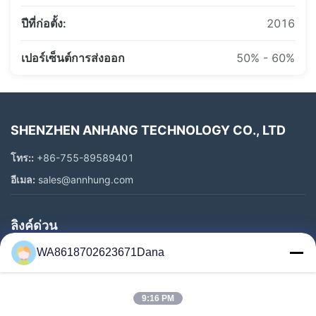
การรับประกันครบถ้วนไม่ได้ หากเกิดสถานการณ์ใดๆ ดังนี้
อาทิตย์แรงต่ํา
ปีที่ก่อตั้ง:
2016
1.ความเสียหายจากมนุษย์และความเสียหายจากแรงกดดัน
2การติดตั้งไม่ตรงกับคําแนะนํา
บริษัทเชนเจน แอนเน็กซ์ เทคโนโลยี จํากัด (มหาชน)
ปี 2016-2017
,
เปอร์เซ็นต์การส่งออก
50% - 60%
ก่อตั้งขึ้นเราใช้โครงการนวัตกรรมเทคโนโลยีเชียงใหม่.
3รายละเอียดที่ใช้มากกว่ารายละเอียดปกติในคําแนะนํา
4- ขัดแย้งการผลิตโดยไม่มีอนุญาตของเรา
2018 - 2020
การพัฒนาระบบแสง Helipad พกพาใหม่และแสงร่อง
SHENZHEN ANHANG TECHNOLOGY CO., LTD
5-เสียหายจากการเก็บรักษาที่ไม่เหมาะสม (การเก็บรักษาควรเป็น
รอยการบินความเข้มข้นต่ําแบบใหม่และได้รับเกียรติบัตรของจีนในปี
ความชื้น
เดียวกัน เราได้รับการยอมรับของโครงการนวัตกรรมเทคโนโลยี
โทร::
+86-755-89589401
เชียงใหม่ 2018
อีเมล:
sales@annhung.com
หมดอายุการรับประกัน:
ลิงค์ด่วน
2021-2022
, Shenzhen Anhang Technology Co., Ltd. ซีรีย์เต็ม
1.เมื่อเกิดความผิดปกติ, กรุณาร่วมมือกับพนักงานบริการหลังการขาย
ของไฟอุปสรรคการบิน จบการทดสอบไฟอุปสรรคการบิน CAAC
ของเรา ด้วยการอธิบายรายละเอียดของสถานที่และความผิด
WA8618702623671Dana
บ้าน
MH6012-2015 MH 5001 2013 การทดสอบมาตรฐานเทคนิคสนาม
ปกติ.กรุณาให้รูปภาพของสถานที่และผลิตภัณฑ์ความผิดปกติกับเราเพื่อ
บินและได้รับการรับรอง.
ให้เราสามารถนําเสนอบริการทันเวลาและมีประสิทธิภาพ.
สินค้า
วิดีโอ
9:16 PM
2พนักงานบริการหลังการขายของAnhang มีหน้าที่ให้รายงานการ