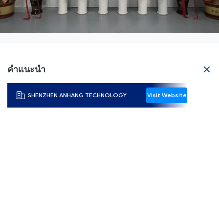
คําแนะนํา