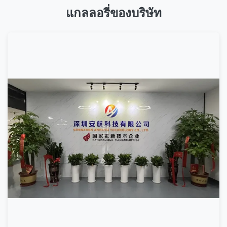
รบกวนการบินเริ่มเข้าสู่ตลาด
แกลลอรี่ของบริษัท
ผู้ใช้สินค้า Anhang ทุกคนจะได้รับบริการซ่อมฟรีภายใน 1 ปีหลังจาก
วันซื้อ และการบํารุงรักษาตลอดชีวิตหลังจากขาย
2010
• การร่วมมือกับผู้ประกอบการโทรคมนาคมใหญ่ที่สุดใน
กัวเตมาลาอย่างสําเร็จ และต่อมา แอนเน็กซ์ 2000 ชิ้นแสงอาทิตย์ถูก
หากเกิดสถานการณ์ดังต่อไปนี้ ผู้ใช้บริการจะไม่ได้รับบริการซ่อมฟรี
ส่องแสงในหอคอยโทรคมนาคมในกัวเตมาลา
และค่าใช้จ่ายของวัสดุการบํารุงรักษาและเวลาการทํางานจะคิดค่าใช้
• พลังงานสูงและอายุการใช้งานยาว LED ใช้ในแสงอุปสรรคการบิน
จ่ายกรุณา อ่าน บทความ ถัดไป ให้ดี เพื่อ ความ สนใจ ของ คุณ:
1.ความเสียหายที่เกิดจากสาเหตุทางกาย
2011
อนฮาง สร้างศูนย์วิจัยและพัฒนาสินค้าในเชนเจน ประเทศจีน •
2.ความเสียหายที่เกิดจากการติดตั้ง การใช้งาน การเก็บรักษา เนื่องจาก
ไม่ปฏิบัติตามคําแนะนําการใช้งาน
อนฮาง สร้างฝ่ายการตลาดนานาชาติเพื่อเข้าสู่ตลาดต่างประเทศ
3.ความเสียหายที่เกิดจากการบํารุงรักษาโดยไม่อนุญาตและเปลี่ยนชิ้น
ส่วนโดยไม่อนุญาต
2012
,
การพัฒนาไฟฟ้าเรือ LED ที่ใช้ในโคมไฟ บอย ไลท์เบย์คอน
4.ผลิตภัณฑ์ที่เกินระยะเวลาการรับประกัน
แพลตฟอร์มเจาะน้ํามัน ฯลฯ
มี
ส่งออก
ถึง
หลายประเทศ เช่น ฟิลิปปินส์
เวียดนาม กัมพูชา
แอฟริกา ปากีสถาน สิงคโปร์ สหรัฐอเมริกา
5.ความเสียหายที่เกิดจากเหตุแรงสูง เช่น ปัจจัยธรรมชาติ เช่น ไฟฟ้า
ออสเตรเลีย อิตาลี ฝรั่งเศส สหราชอาณาจักร เยอรมนี กาตาร์
คะนอง การแผ่นดินไหว เป็นต้น
ซาอุดีอาระเบีย ชิลี กัวเตมาลา คอสตาริกา ยูเออี อิสราเอล เป็นต้น