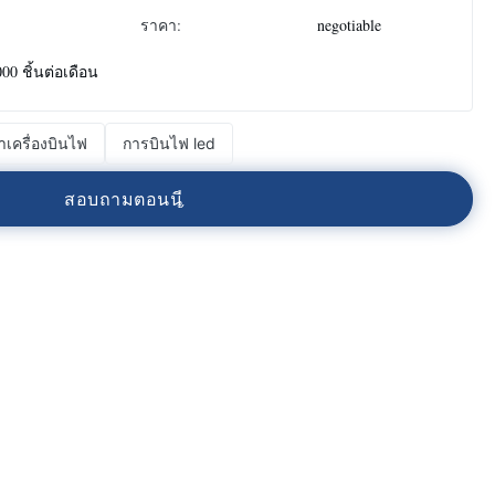
ราคา:
negotiable
000 ชิ้นต่อเดือน
ำเครื่องบินไฟ
การบินไฟ led
ส
อ
บ
ถ
า
ม
ต
อ
น
น