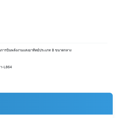
นการบินพลังงานแสงอาทิตย์ประเภท B ขนาดกลาง
g
ฟา-L864