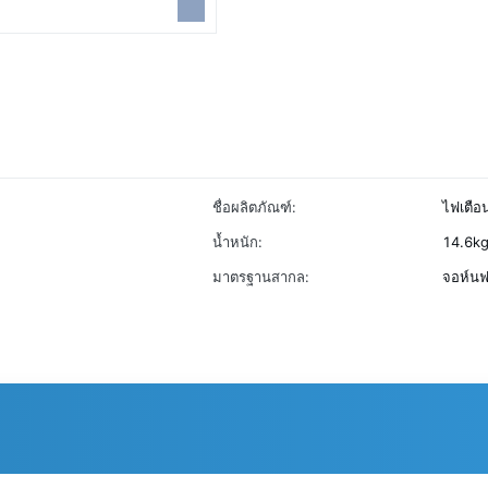
ชื่อผลิตภัณฑ์:
ไฟเตือ
น้ำหนัก:
14.6k
มาตรฐานสากล:
จอห์น