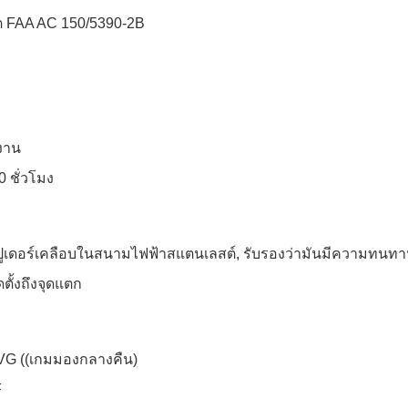
ต FAA AC 150/5390-2B
งาน
 ชั่วโมง
เดอร์เคลือบในสนามไฟฟ้าสแตนเลสต์, รับรองว่ามันมีความทนทาน
ตั้งถึงจุดแตก
 NVG ((เกมมองกลางคืน)
F