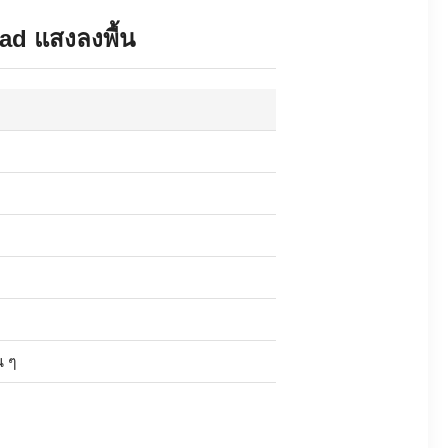
ad แสงลงพื้น
น ๆ