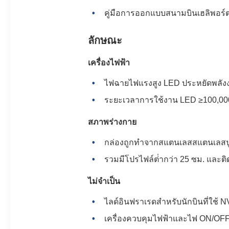
คู่มือการออกแบบสนามบินเฮลิพอร์
ลักษณะ
เครื่องไฟฟ้า
ไฟฉายไฟแรงสูง LED ประหยัดพลัง
ระยะเวลาการใช้งาน LED ≥100,000
สภาพร่างกาย
กล่องถูกทําจากสแตนเลสสแตนเลสปู
รวมมีโปรไฟล์ต่ํากว่า 25 ซม. และติด
ไม่จําเป็น
ไลด์อินฟราเรดสําหรับนักบินที่ใช้
เครื่องควบคุมไฟฟ้าและไฟ ON/OF