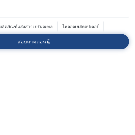
ผลิตภัณฑ์แสงสว่างปริมณฑล
ไฟจอดเฮลิคอปเตอร์
ส
อ
บ
ถ
า
ม
ต
อ
น
น