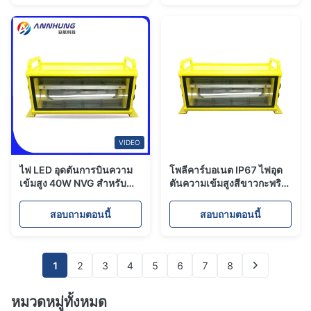
VIDEO
ไฟ LED อุดตันการบินความ
โพลีคาร์บอเนต IP67 ไฟอุด
เข้มสูง 40W NVG สำหรับ
ตันความเข้มสูงสีขาวกะพริบ
อาคาร 150m 150
60FPM
สอบถามตอนนี้
สอบถามตอนนี้
1
2
3
4
5
6
7
8
หมวดหมู่ทั้งหมด