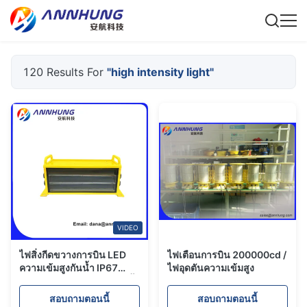
120 Results For
"high intensity light"
VIDEO
ไฟสิ่งกีดขวางการบิน LED
ไฟเตือนการบิน 200000cd /
ความเข้มสูงกันน้ำ IP67
ไฟอุดตันความเข้มสูง
พร้อมการกระจายแสงแนวตั้ง
3-7 องศา และความเข้มแสง
สอบถามตอนนี้
สอบถามตอนนี้
≥200,000cd สำหรับการทำ