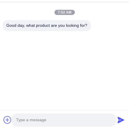
สินค้า
วิดีโอ
7:52 AM
เกี่ยวกับเรา
Good day, what product are you looking for?
ทัวร์โรงงาน
ควบคุมคุณภาพ
ติดต่อเรา
ข่าว
กรณี
Follow Us
©2017- SHENZHEN ANHANG TECHNOLOGY CO., LTD. . สงวนลิขสิทธิ์.